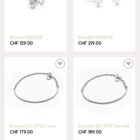
Rupture de stock
Boucle WEEGEE
Bracelet DANIELE
CHF
129.00
CHF
219.00
Add to
Add to
wishlist
wishlist
Bracelet ECLIPSE Lisse
Bracelet ECLIPSE Martelé
CHF
179.00
CHF
189.00