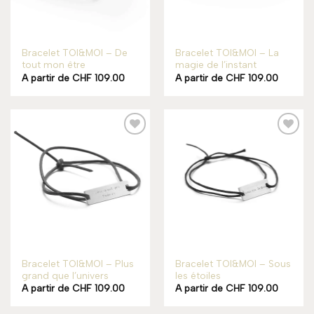
Bracelet TOI&MOI – De
Bracelet TOI&MOI – La
tout mon être
magie de l’instant
A partir de
CHF
109.00
A partir de
CHF
109.00
Add to
Add to
wishlist
wishlist
Bracelet TOI&MOI – Plus
Bracelet TOI&MOI – Sous
grand que l’univers
les étoiles
A partir de
CHF
109.00
A partir de
CHF
109.00