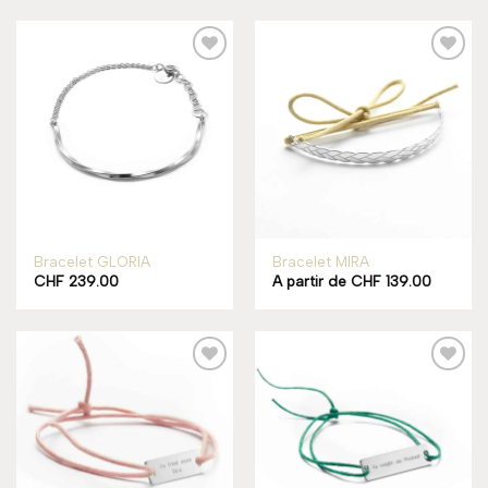
Add to
Add to
wishlist
wishlist
Rupture de stock
Bracelet GLORIA
Bracelet MIRA
CHF
239.00
A partir de
CHF
139.00
Add to
Add to
wishlist
wishlist