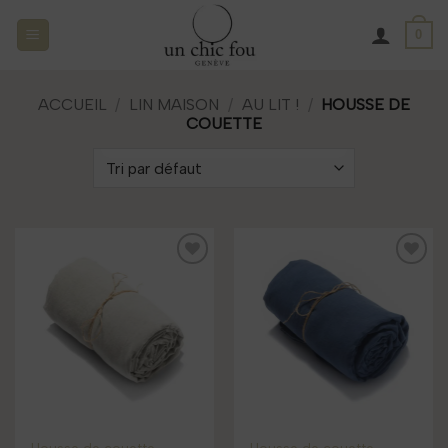
Passer
0
au
contenu
ACCUEIL
/
LIN MAISON
/
AU LIT !
/
HOUSSE DE
COUETTE
Add to
Add to
wishlist
wishlist
Housse de couette –
Housse de couette –