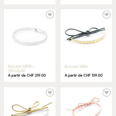
Add to
Add to
wishlist
wishlist
Rupture de stock
Bracelet MERE-
Bracelet MIRA
VEILLEUSE
A partir de
CHF
219.00
A partir de
CHF
139.00
Add to
Add to
wishlist
wishlist