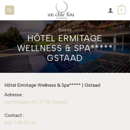
Passer
0
au
contenu
Suisse
HÔTEL ERMITAGE
WELLNESS & SPA*****
GSTAAD
Hôtel Ermitage Wellness & Spa***** | Gstaad
Adresse :
Dorfstrasse 46, 3778 Gstaad
Contact :
033 748 04 30