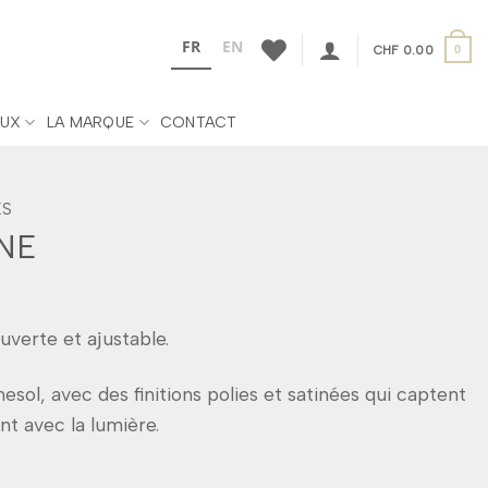
FR
EN
CHF
0.00
0
UX
LA MARQUE
CONTACT
ES
NE
erte et ajustable.
sol, avec des finitions polies et satinées qui captent
t avec la lumière.