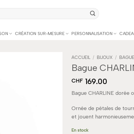
ISON
CRÉATION SUR-MESURE
PERSONNALISATION
CADEA
ACCUEIL
/
BIJOUX
/
BAGU
Bague CHARLI
Add to
169.00
wishlist
CHF
Bague CHARLINE dorée ouv
Ornée de pétales de tourne
et jouent harmonieusemen
En stock