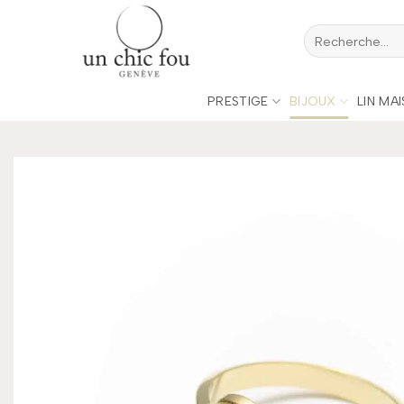
Passer
Recherche
au
pour :
contenu
PRESTIGE
BIJOUX
LIN MA