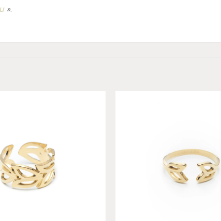
u
»
.
Add to
wishlist