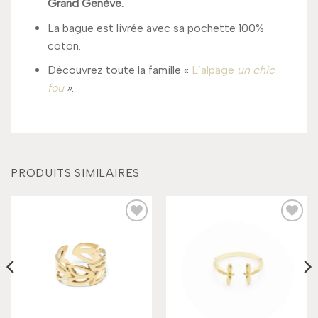
Grand Genève.
La bague est livrée avec sa pochette 100%
coton.
Découvrez toute la famille «
L’alpage
un chic
fou
»
.
PRODUITS SIMILAIRES
Add to
Add to
wishlist
wishlist