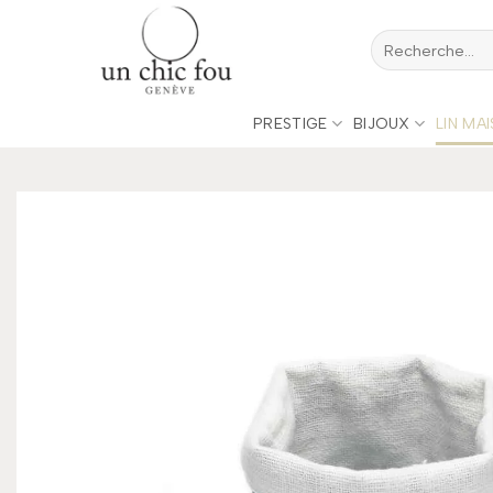
Passer
Recherche
au
pour :
contenu
PRESTIGE
BIJOUX
LIN MA