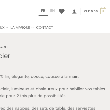
FR
EN
CHF
0.00
0
UX
LA MARQUE
CONTACT
TABLE
cier
% lin, élégante, douce, cousue à la main.
clair, lumineux et chaleureux pour habiller vos tables
e pour 2 fois plus de possibilités.
vec des nappes, des sets de table, des serviettes