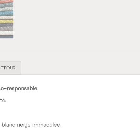
 RETOUR
éco-responsable
té.
re blanc neige immaculée.