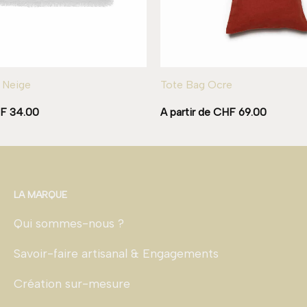
– Neige
Tote Bag Ocre
F
34.00
A partir de
CHF
69.00
LA MARQUE
Qui sommes-nous ?
Savoir-faire artisanal & Engagements
Création sur-mesure