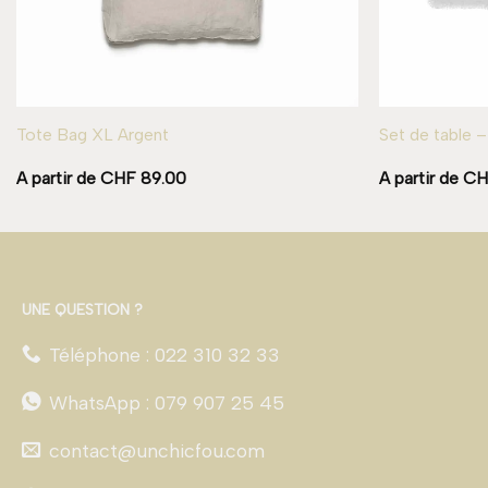
Tote Bag XL Argent
Set de table 
A partir de
CHF
89.00
A partir de
CH
UNE QUESTION ?
Téléphone : 022 310 32 33
WhatsApp : 079 907 25 45
contact@unchicfou.com