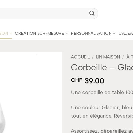
ISON
CRÉATION SUR-MESURE
PERSONNALISATION
CADEA
ACCUEIL
/
LIN MAISON
/
À 
Corbeille – Gla
Add to
39.00
wishlist
CHF
Une corbeille de table 100
Une couleur Glacier, bleu 
tout en élégance. Réversibl
Assortissez, dépareillez a