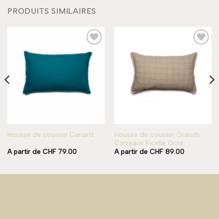
PRODUITS SIMILAIRES
Add to
Add to
wishlist
wishlist
Housse de coussin Grands
Housse de coussin Canard
Carreaux Ficelle Ocre
A partir de
CHF
79.00
A partir de
CHF
89.00