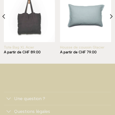
Add to
Add to
wishlist
wishlist
Tote Bag XL Acier
Housse de coussin Glacier
A partir de
CHF
89.00
A partir de
CHF
79.00
Une question ?
Questions légales