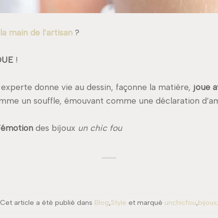
la main de l’artisan
?
QUE
!
n experte donne vie au dessin, façonne la matière,
joue a
omme un souffle, émouvant comme une déclaration d’a
l’émotion
des bijoux
un chic fou
Cet article a été publié dans
Blog
,
Style
et marqué
unchicfou
,
bijoux