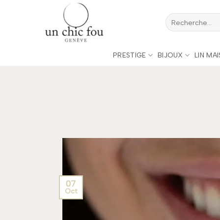
Passer
Recherche
au
pour :
contenu
PRESTIGE
BIJOUX
LIN MA
07
Oct