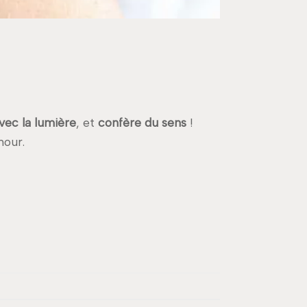
vec la lumière
, et
confère du sens
!
mour.
.