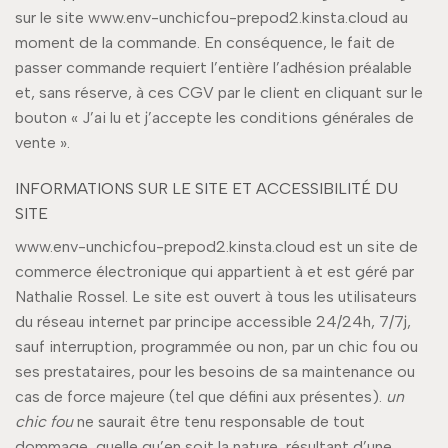
sur le site www.env-unchicfou-prepod2.kinsta.cloud au
moment de la commande. En conséquence, le fait de
passer commande requiert l’entière l’adhésion préalable
et, sans réserve, à ces CGV par le client en cliquant sur le
bouton « J’ai lu et j’accepte les conditions générales de
vente ».
INFORMATIONS SUR LE SITE ET ACCESSIBILITÉ DU
SITE
www.env-unchicfou-prepod2.kinsta.cloud est un site de
commerce électronique qui appartient à et est géré par
Nathalie Rossel. Le site est ouvert à tous les utilisateurs
du réseau internet par principe accessible 24/24h, 7/7j,
sauf interruption, programmée ou non, par un chic fou ou
ses prestataires, pour les besoins de sa maintenance ou
cas de force majeure (tel que défini aux présentes).
un
chic fou
ne saurait être tenu responsable de tout
dommage, quelle qu’en soit la nature, résultant d’une