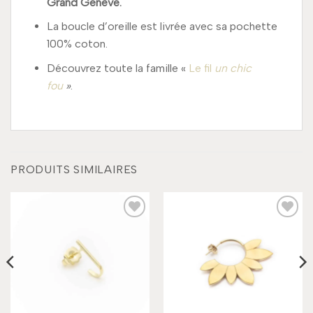
Grand Genève.
La boucle d’oreille est livrée avec sa pochette
100% coton.
Découvrez toute la famille «
Le fil
un chic
fou
»
.
PRODUITS SIMILAIRES
Add to
Add to
wishlist
wishlist