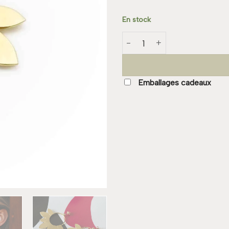
En stock
quantité de Boucle DANIELE
Emballages cadeaux