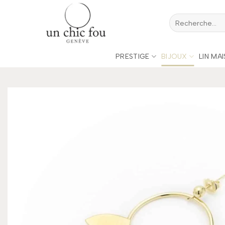
Passer
Recherche
au
pour :
contenu
PRESTIGE
BIJOUX
LIN MA