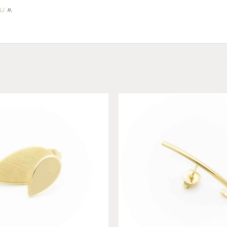
u
»
.
Add to
wishlist