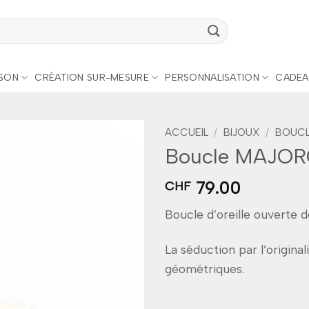
ISON
CRÉATION SUR-MESURE
PERSONNALISATION
CADEA
ACCUEIL
/
BIJOUX
/
BOUCLE
Boucle MAJORQ
Add to
79.00
wishlist
CHF
Boucle d’oreille ouverte d
La séduction par l’original
géométriques.