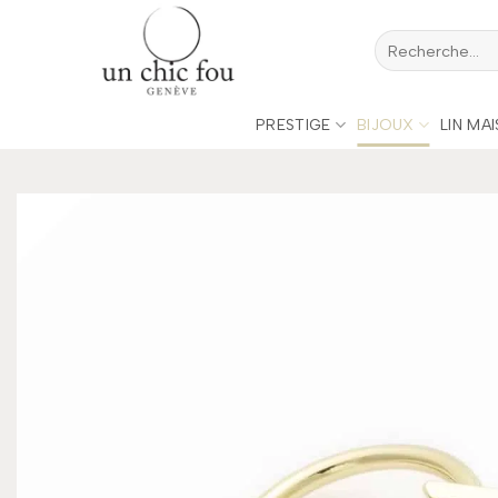
Passer
Recherche
au
pour :
contenu
PRESTIGE
BIJOUX
LIN MA