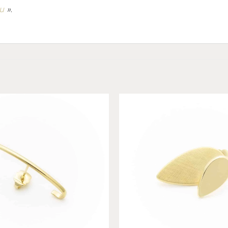
u
»
.
Add to
wishlist