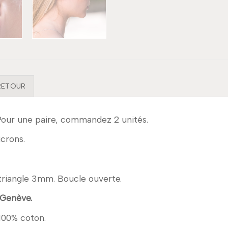
 RETOUR
Pour une paire, commandez 2 unités.
icrons.
f triangle 3mm. Boucle ouverte.
 Genève.
 100% coton.