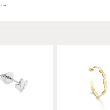
u
»
.
Add to
wishlist