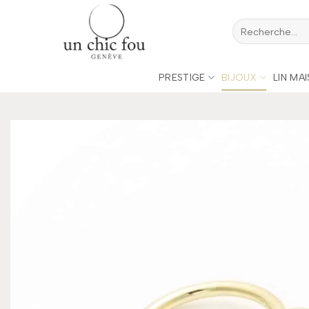
Passer
Recherche
au
pour :
contenu
PRESTIGE
BIJOUX
LIN MA