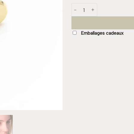
quantité de Boucle MAJORQ
Emballages cadeaux