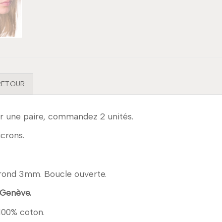
 RETOUR
r une paire, commandez 2 unités.
icrons.
if rond 3mm. Boucle ouverte.
 Genève.
 100% coton.