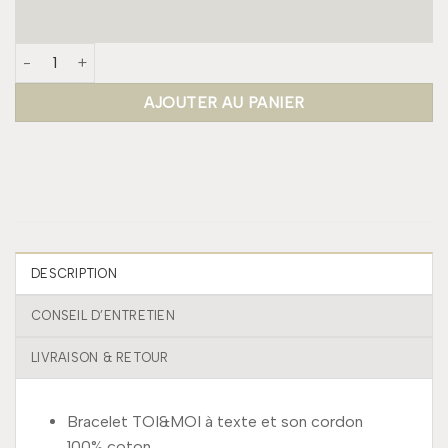
quantité de Bracelet TOI&MOI - De tout mon être
AJOUTER AU PANIER
DESCRIPTION
CONSEIL D’ENTRETIEN
LIVRAISON & RETOUR
Bracelet TOI&MOI à texte et son cordon
100% coton.