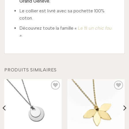
Grand Genève.
Le collier est livré avec sa pochette 100%
coton.
Découvrez toute la famille «
Le fil
un chic fou
»
.
PRODUITS SIMILAIRES
Add to
Add to
wishlist
wishlist