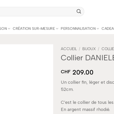
ISON
CRÉATION SUR-MESURE
PERSONNALISATION
CADEA
ACCUEIL
/
BIJOUX
/
COLLI
Collier DANIEL
Add to
wishlist
209.00
CHF
Un collier fin, léger et di
52cm.
C’est le collier de tous 
En argent massif rhodié.