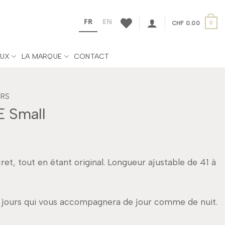
FR
EN
CHF
0.00
0
UX
LA MARQUE
CONTACT
ERS
E Small
scret, tout en étant original. Longueur ajustable de 41 à
les jours qui vous accompagnera de jour comme de nuit.