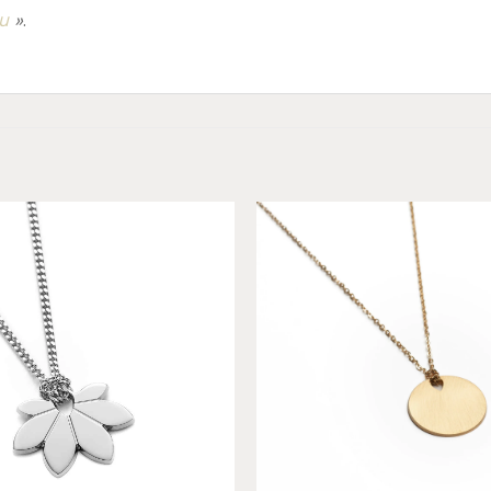
u
»
.
Add to
wishlist