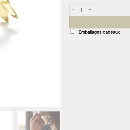
quantité de Bracelet Manch
Emballages cadeaux