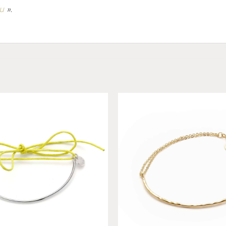
u
»
.
Add to
wishlist