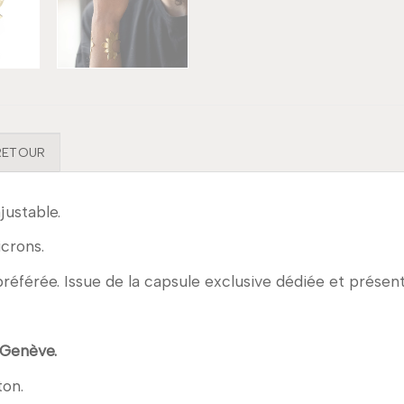
 RETOUR
ustable.
icrons.
r préférée. Issue de la capsule exclusive dédiée et prése
 Genève.
ton.