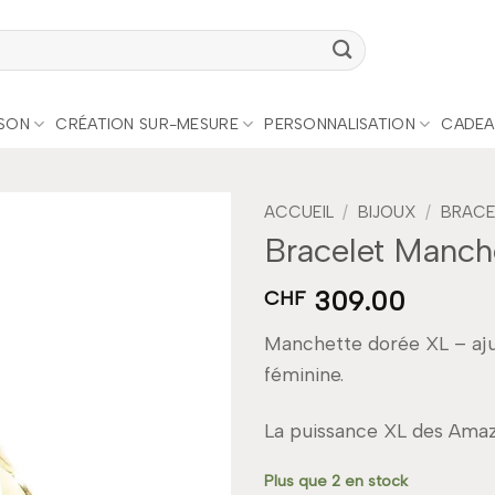
ISON
CRÉATION SUR-MESURE
PERSONNALISATION
CADEA
ACCUEIL
/
BIJOUX
/
BRACE
Bracelet Manc
Add to
309.00
wishlist
CHF
Manchette dorée XL – aju
féminine.
La puissance XL des Amaz
Plus que 2 en stock