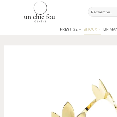
Passer
Recherche
au
pour :
contenu
PRESTIGE
BIJOUX
LIN MA