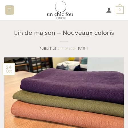
Passer
0
au
contenu
Lin de maison – Nouveaux coloris
PUBLIÉ LE
24/10/2024
PAR
B
24
Oct