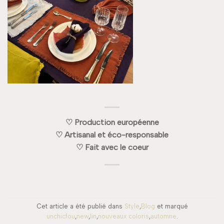
♡ Production européenne
♡ Artisanal et éco-responsable
♡ Fait avec le coeur
Cet article a été publié dans
Style
,
Blog
et marqué
unchicfou
,
new
,
lin
,
nouveaux coloris
,
automne
.