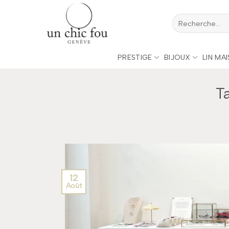
Passer
Recherche
au
pour :
contenu
PRESTIGE
BIJOUX
LIN MA
T
12
Août