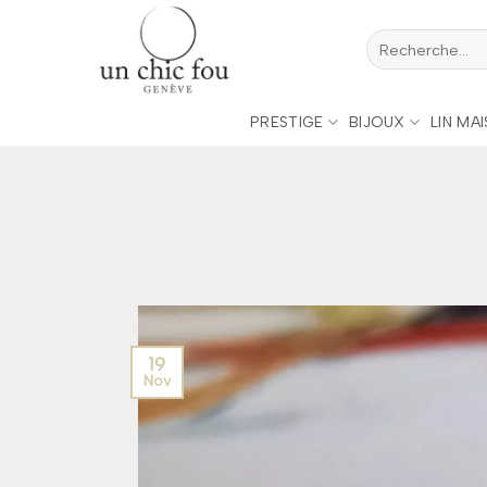
Passer
Recherche
au
pour :
contenu
PRESTIGE
BIJOUX
LIN MA
19
Nov