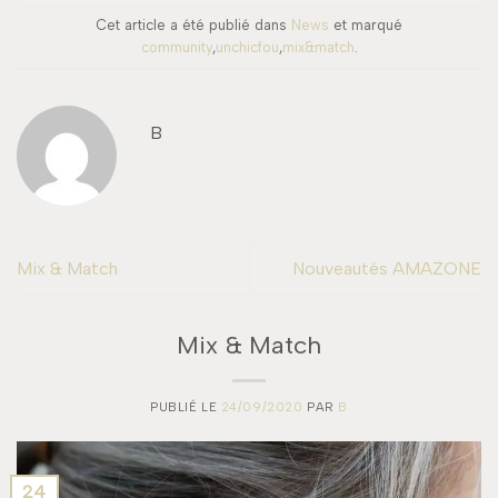
Cet article a été publié dans
News
et marqué
community
,
unchicfou
,
mix&match
.
B
Mix & Match
Nouveautés AMAZONE
Mix & Match
PUBLIÉ LE
24/09/2020
PAR
B
24