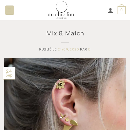
Passer
0
au
contenu
Mix & Match
PUBLIÉ LE
24/09/2020
PAR
B
24
Sep