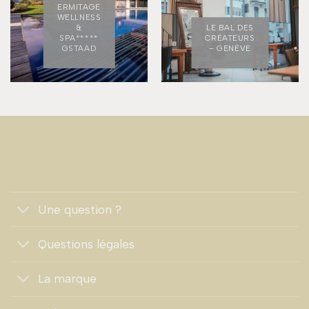
ERMITAGE
WELLNESS
&
LE BAL DES
SPA*****
CRÉATEURS
GSTAAD
– GENÈVE
Une question ?
Questions légales
La marque