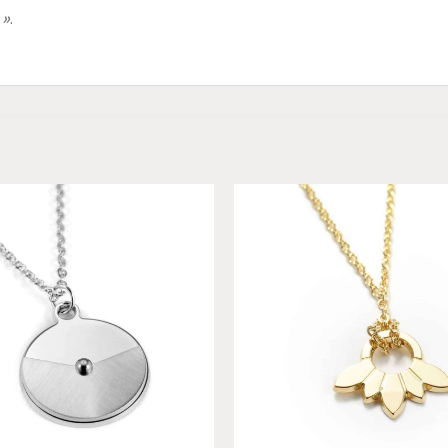
»
.
Add to
wishlist