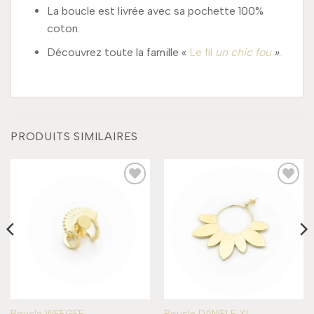
La boucle est livrée avec sa pochette 100%
coton.
Découvrez toute la famille «
Le fil
un chic fou
»
.
PRODUITS SIMILAIRES
Add to
Add to
wishlist
wishlist
Boucle WEEGEE
Boucle DANIELE XL