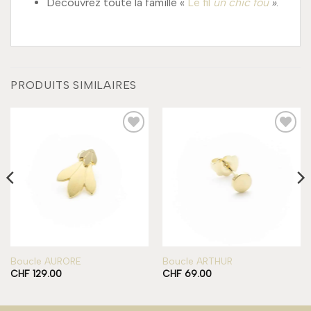
Découvrez toute la famille «
Le fil
un chic fou
»
.
PRODUITS SIMILAIRES
Add to
Add to
wishlist
wishlist
Boucle AURORE
Boucle ARTHUR
CHF
129.00
CHF
69.00