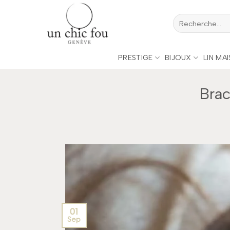
Passer
Recherche
au
pour :
contenu
PRESTIGE
BIJOUX
LIN MA
Brac
01
Sep