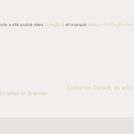
ticle a été publié dans
Style
,
Blog
et marqué
style
,
unchicfou
,
lifestyle
Collection Daniele, du solei
oreilles et bracelet