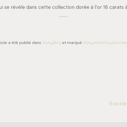
i se révèle dans cette collection dorée à l’or 18 carats 
ticle a été publié dans
Style
,
Blog
et marqué
style
,
unchicfou
,
lifestyle
Bracele