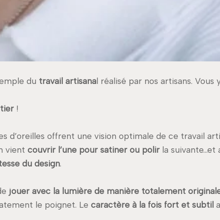
xemple du
travail artisana
l réalisé par nos artisans. Vous 
tier
!
s d’oreilles offrent une vision optimale de ce travail ar
an vient
couvrir l’une pour
satiner ou polir
la suivante…et 
tesse du design
.
 de
jouer
avec la lumière de manière totalement original
icatement le poignet. Le
caractère à la fois fort et subtil
a