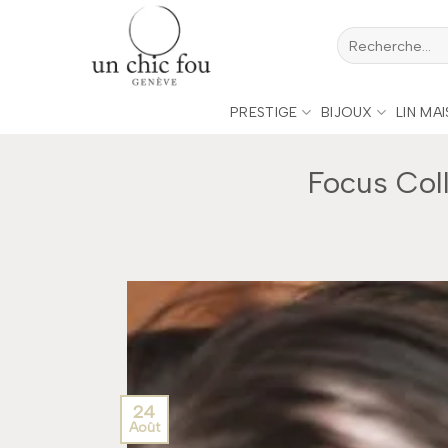
Passer
Recherche
au
pour :
contenu
PRESTIGE
BIJOUX
LIN MA
Focus Coll
24
Août