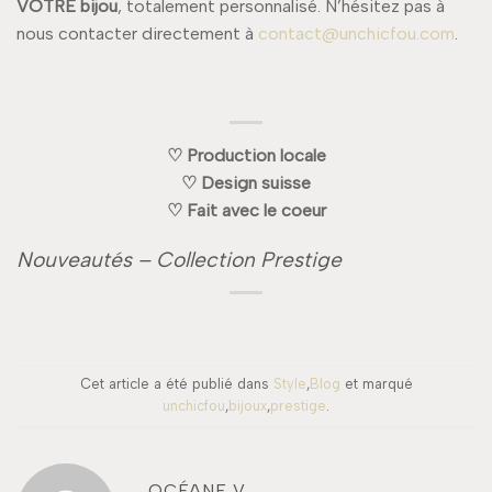
VOTRE bijou
, totalement personnalisé. N’hésitez pas à
nous contacter directement à
contact@unchicfou.com
.
♡ Production locale
♡ Design suisse
♡ Fait avec le coeur
Nouveautés – Collection Prestige
Cet article a été publié dans
Style
,
Blog
et marqué
unchicfou
,
bijoux
,
prestige
.
OCÉANE V