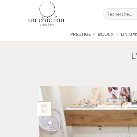
Passer
Recherche
au
pour :
contenu
PRESTIGE
BIJOUX
LIN MA
L
22
Juil