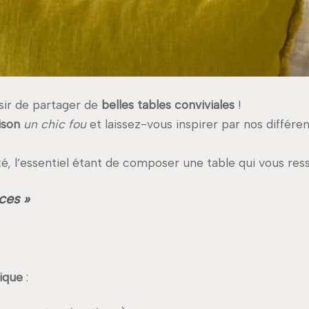
sir de partager de
belles tables conviviales
!
aison
un chic fou
et laissez-vous inspirer par nos différe
té, l’essentiel étant de composer une table qui vous res
ces »
ique
: