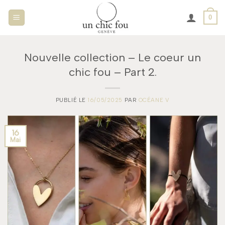
Passer
0
au
contenu
Nouvelle collection – Le coeur un
chic fou – Part 2.
PUBLIÉ LE
16/05/2025
PAR
OCÉANE V
16
Mai