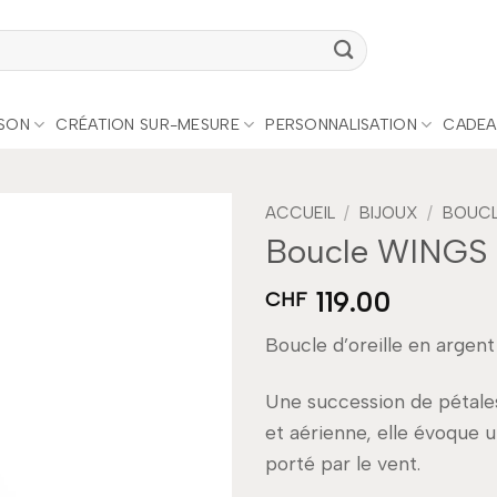
ISON
CRÉATION SUR-MESURE
PERSONNALISATION
CADEA
ACCUEIL
/
BIJOUX
/
BOUCLE
Boucle WINGS
Add to
119.00
wishlist
CHF
Boucle d’oreille en argent
Une succession de pétal
et aérienne, elle évoque 
porté par le vent.