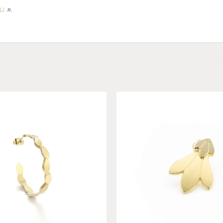
u
»
.
Add to
wishlist