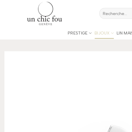
Passer
Recherche
au
pour :
contenu
PRESTIGE
BIJOUX
LIN MA