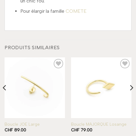
un chic fou.
Pour élargir la famille
COMETE
PRODUITS SIMILAIRES
Add to
Add to
wishlist
wishlist
Boucle JOE Large
Boucle MAJORQUE Losange
CHF
89.00
CHF
79.00